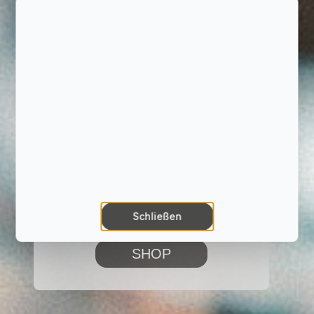
aktuelles
Weinsortiment
Sie liefern die besonderen Momente
und wir den perfekten Wein dazu.
Entdecken Sie unsere Vielfalt an
Weinen in unserem Onlineshop oder
schauen Sie einmal persönlich in
unserem Weingut vorbei.
Schließen
SHOP